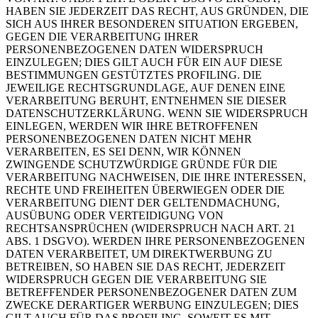
HABEN SIE JEDERZEIT DAS RECHT, AUS GRÜNDEN, DIE
SICH AUS IHRER BESONDEREN SITUATION ERGEBEN,
GEGEN DIE VERARBEITUNG IHRER
PERSONENBEZOGENEN DATEN WIDERSPRUCH
EINZULEGEN; DIES GILT AUCH FÜR EIN AUF DIESE
BESTIMMUNGEN GESTÜTZTES PROFILING. DIE
JEWEILIGE RECHTSGRUNDLAGE, AUF DENEN EINE
VERARBEITUNG BERUHT, ENTNEHMEN SIE DIESER
DATENSCHUTZERKLÄRUNG. WENN SIE WIDERSPRUCH
EINLEGEN, WERDEN WIR IHRE BETROFFENEN
PERSONENBEZOGENEN DATEN NICHT MEHR
VERARBEITEN, ES SEI DENN, WIR KÖNNEN
ZWINGENDE SCHUTZWÜRDIGE GRÜNDE FÜR DIE
VERARBEITUNG NACHWEISEN, DIE IHRE INTERESSEN,
RECHTE UND FREIHEITEN ÜBERWIEGEN ODER DIE
VERARBEITUNG DIENT DER GELTENDMACHUNG,
AUSÜBUNG ODER VERTEIDIGUNG VON
RECHTSANSPRÜCHEN (WIDERSPRUCH NACH ART. 21
ABS. 1 DSGVO). WERDEN IHRE PERSONENBEZOGENEN
DATEN VERARBEITET, UM DIREKTWERBUNG ZU
BETREIBEN, SO HABEN SIE DAS RECHT, JEDERZEIT
WIDERSPRUCH GEGEN DIE VERARBEITUNG SIE
BETREFFENDER PERSONENBEZOGENER DATEN ZUM
ZWECKE DERARTIGER WERBUNG EINZULEGEN; DIES
GILT AUCH FÜR DAS PROFILING, SOWEIT ES MIT