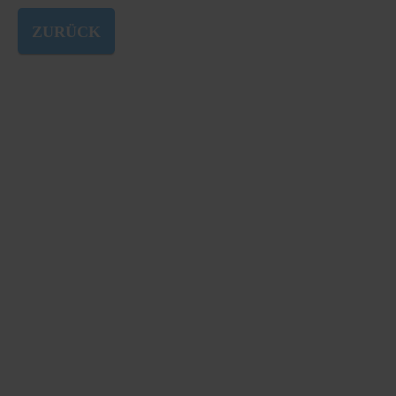
ZURÜCK
BEWERTEN SIE
IHR
UNTERNEHMEN
MIT KMUVALUE