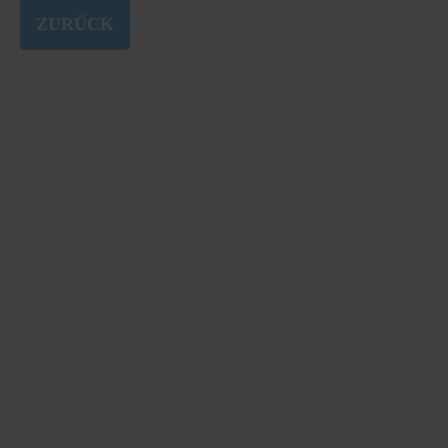
ZURÜCK
BEWERTEN SIE
IHR
UNTERNEHMEN
MIT KMUVALUE