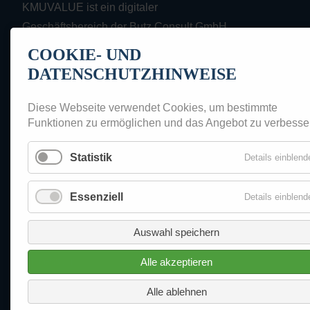
KMUVALUE ist ein digitaler
Geschäftsbereich der Butz Consult GmbH.
COOKIE- UND
Butz Consult GmbH
DATENSCHUTZHINWEISE
Wilhelmshofallee 79-81
47800 Krefeld
Diese Webseite verwendet Cookies, um bestimmte
Funktionen zu ermöglichen und das Angebot zu verbesse
+49 (0)2151 93 19 19 0
+49 (0)2151 93 19 19 9
Statistik
Details einblend
info@butz-consult.de
Essenziell
Details einblend
Wissen Unternehmensbewertung
Navigation
Datenschutz
überspringen
Auswahl speichern
Nutzungsbedingungen
Impressum
Alle akzeptieren
Kontakt
Alle ablehnen