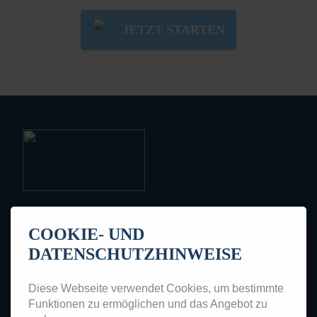
JETZT STARTEN
KMUVALUE ist ein digitaler
COOKIE- UND
Geschäftsbereich der Butz Consult GmbH.
DATENSCHUTZHINWEISE
Butz Consult GmbH
Wilhelmshofallee 79-81
Diese Webseite verwendet Cookies, um bestimmte
Funktionen zu ermöglichen und das Angebot zu
47800 Krefeld