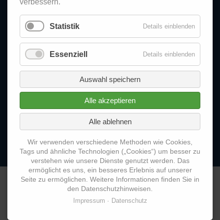
verbessern.
+49 (0)2151 93 19 19 0
Statistik
Details einblenden
+49 (0)2151 93 19 19 9
info@butz-consult.de
Essenziell
Details einblenden
Wissen Unternehmensbewertung
Navigation
Auswahl speichern
Datenschutz
überspringen
Nutzungsbedingungen
Alle akzeptieren
Impressum
Alle ablehnen
Kontakt
Wir verwenden verschiedene Methoden wie Cookies,
Tags und ähnliche Technologien („Cookies“) um besser zu
verstehen wie unsere Dienste genutzt werden. Das
ermöglicht es uns, ein besseres Erlebnis auf unserer
Seite zu ermöglichen. Weitere Informationen finden Sie in
© 2026 Butz Consult GmbH
den Datenschutzhinweisen.
Impressum
Datenschutz